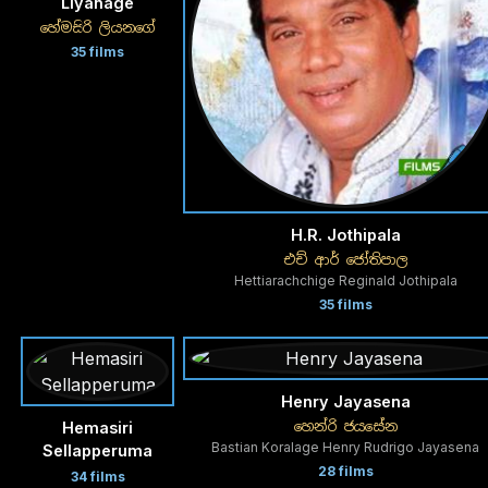
Liyanage
හේමසිරි ලියනගේ
35 films
H.R. Jothipala
එච් ආර් ජෝතිපාල
Hettiarachchige Reginald Jothipala
35 films
Henry Jayasena
හෙන්රි ජයසේන
Hemasiri
Bastian Koralage Henry Rudrigo Jayasena
Sellapperuma
28 films
34 films