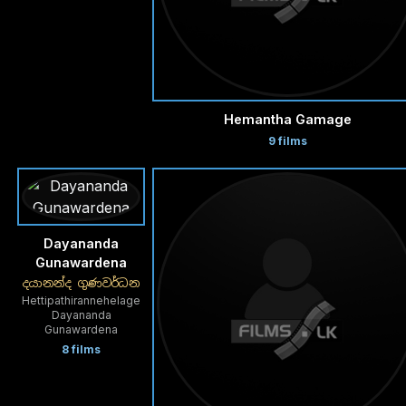
Hemantha Gamage
9 films
Dayananda
Gunawardena
දයානන්ද ගුණවර්ධන
Hettipathirannehelage
Dayananda
Gunawardena
8 films