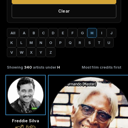
Clear
All
A
B
C
D
E
F
G
H
I
J
K
L
M
N
O
P
Q
R
S
T
U
V
W
X
Y
Z
Showing
340
artists under
H
Most film credits first
Freddie Silva
ෆ්‍රෙඩී සිල්වා