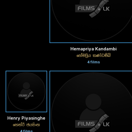
Hemapriya Kandambi
හේමප්‍රිය කණ්ඩම්බි
4 films
Henry Piyasinghe
හෙන්රි ජයසිංහ
4 films