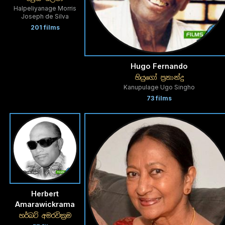
Halpeliyanage Morris
Joseph de Silva
201 films
Hugo Fernando
හියුගෝ ප්‍රනාන්දු
Kanupulage Ugo Singho
73 films
Herbert
Amarawickrama
හර්බට් අමරවික්‍රම