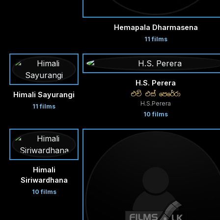
Hemapala Dharmasena
11 films
H.S. Perera
එච් එස් පෙරේරා
Himali Sayurangi
H.S.Perera
11 films
10 films
Himali
Siriwardhana
10 films