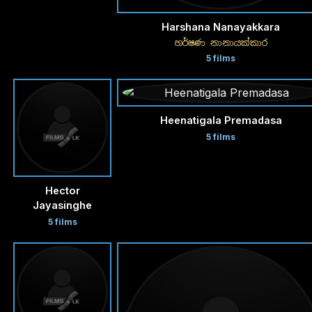
Harshana Nanayakkara
හර්ෂණ නානායක්කාර
5 films
Heenatigala Premadasa
5 films
Hector
Jayasinghe
5 films