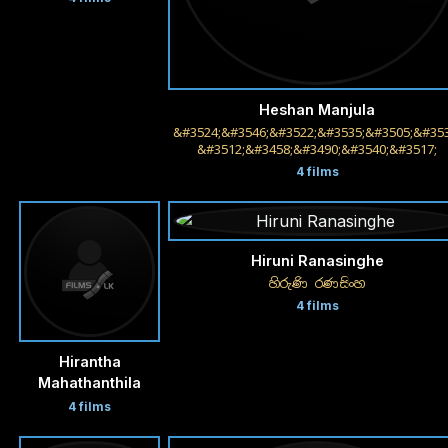
Heshan Manjula
&#3524;&#3546;&#3522;&#3535;&#3505;&#353
&#3512;&#3458;&#3490;&#3540;&#3517;
4 films
Hiruni Ranasinghe
හිරුණි රණසිංහ
4 films
Hirantha
Mahathanthila
4 films