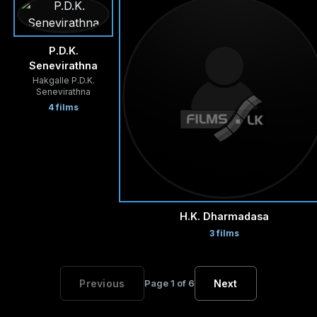
P.D.K.
Senevirathna
Hakgalle P.D.K.
Senevirathna
4 films
H.K. Dharmadasa
3 films
Previous
Page 1 of 6
Next