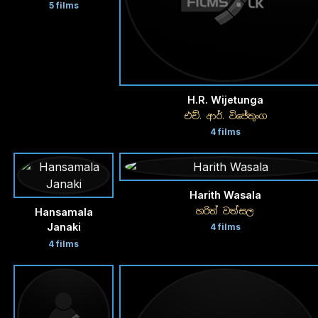
5 films
H.R. Wijetunga
එච්. ආර්. විජේතුංග
4 films
Harith Wasala
හරිත් වත්සල
Hansamala
Janaki
4 films
4 films