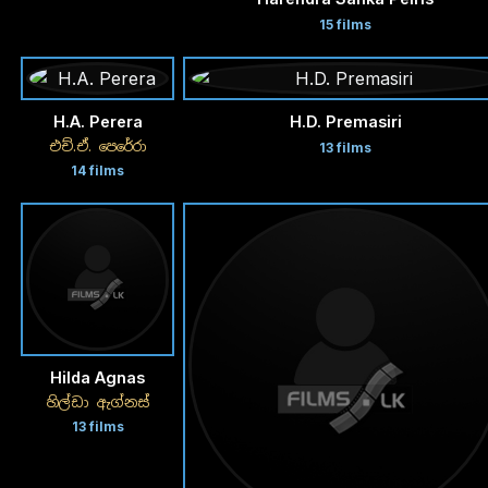
15 films
H.A. Perera
H.D. Premasiri
එච්.ඒ. පෙරේරා
13 films
14 films
Hilda Agnas
හිල්ඩා ඇග්නස්
13 films