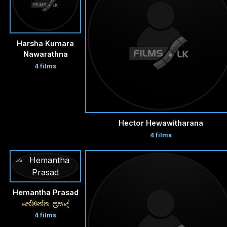
Harsha Kumara
Nawarathna
4 films
Hector Hewawitharana
4 films
Hemantha Prasad
හේමන්ත ප්‍රසාද්
4 films