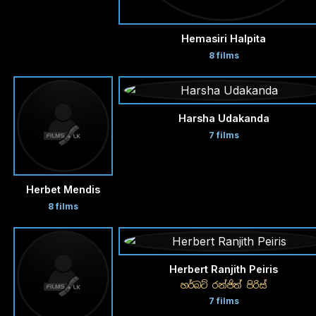
Hemasiri Halpita
8 films
Harsha Udakanda
7 films
Herbet Mendis
8 films
Herbert Ranjith Peiris
හර්බට් රන්ජිත් පිරිස්
7 films