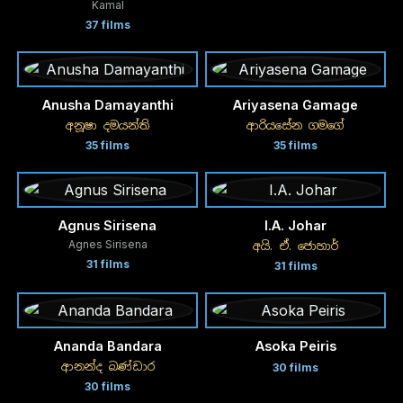
Kamal
37 films
Anusha Damayanthi
Ariyasena Gamage
අනූෂා දමයන්ති
ආරියසේන ගමගේ
35 films
35 films
Agnus Sirisena
I.A. Johar
Agnes Sirisena
අයි. ඒ. ජොහාර්
31 films
31 films
Ananda Bandara
Asoka Peiris
ආනන්ද බණ්ඩාර
30 films
30 films