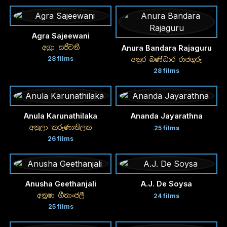
Agra Sajeewani
අග්‍රා සජීවනී
Anura Bandara Rajaguru
28 films
අනුර බණ්ඩාර රාජගුරු
28 films
Anula Karunathilaka
Ananda Jayarathna
අනුලා කරුණාතිලක
25 films
26 films
Anusha Geethanjali
A.J. De Soysa
අනූෂා ගීතාංජලී
24 films
25 films