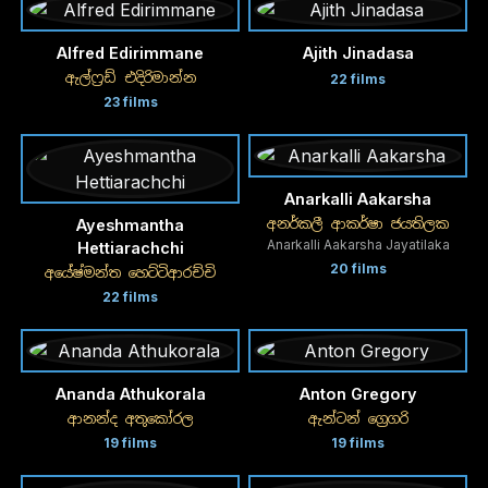
Alfred Edirimmane
Ajith Jinadasa
ඇල්ෆ්‍රඩ් එදිරිමාන්න
22 films
23 films
Anarkalli Aakarsha
අනර්කලී ආකර්ෂා ජයතිලක
Ayeshmantha
Anarkalli Aakarsha Jayatilaka
Hettiarachchi
20 films
අයේෂ්මන්ත හෙට්ටිආරච්චි
22 films
Ananda Athukorala
Anton Gregory
ආනන්ද අතුකෝරල
ඇන්ටන් ග්‍රෙගරි
19 films
19 films