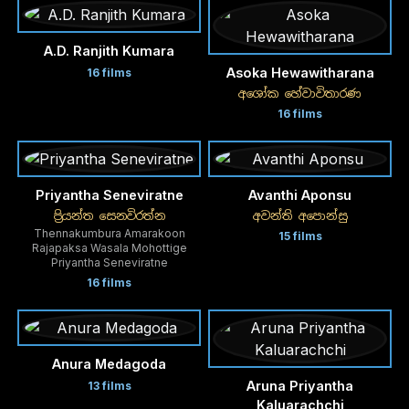
A.D. Ranjith Kumara
Asoka Hewawitharana
16 films
අශෝක හේවාවිතාරණ
16 films
Priyantha Seneviratne
Avanthi Aponsu
ප්‍රියන්ත සෙනවිරත්න
අවන්ති අපොන්සු
Thennakumbura Amarakoon
15 films
Rajapaksa Wasala Mohottige
Priyantha Seneviratne
16 films
Anura Medagoda
Aruna Priyantha
13 films
Kaluarachchi