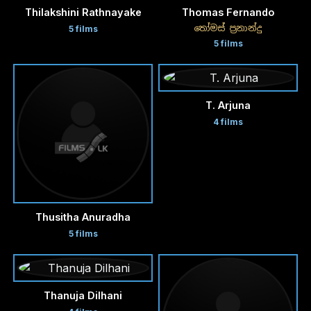
Thilakshini Rathnayake
Thomas Fernando
තෝමස් ප්‍රනාන්දු
5 films
5 films
T. Arjuna
4 films
Thusitha Anuradha
5 films
Thanuja Dilhani