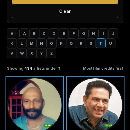
Clear
All
A
B
C
D
E
F
G
H
I
J
K
L
M
N
O
P
Q
R
S
T
U
V
W
X
Y
Z
Showing
434
artists under
T
Most film credits first