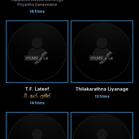
Priyantha Seneviratne
16 films
T.F. Lateef
Thilakarathna Liyanage
ටී. ඇෆ්. ලතීප්
13 films
14 films