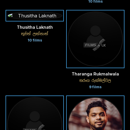
10 films
Thusitha Laknath
තුසිත් ලක්නාත්
10 films
Tharanga Rukmalwala
තරංග රුක්මල්වල
9 films