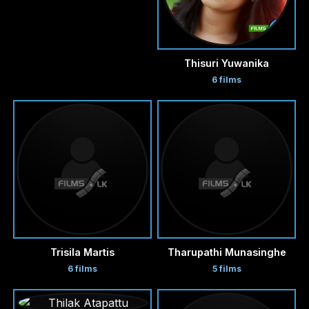
Thisuri Yuwanika
6 films
Trisila Martis
Tharupathi Munasinghe
6 films
5 films