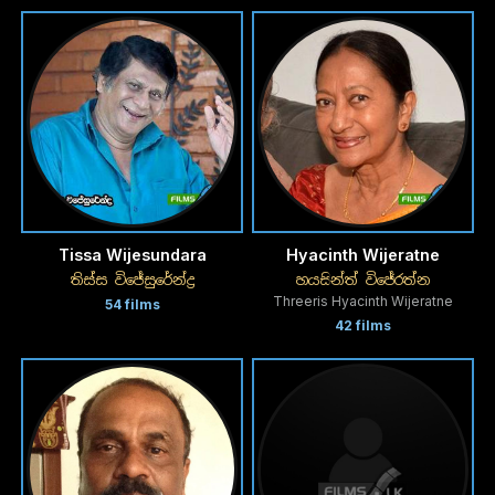
Tissa Wijesundara
Hyacinth Wijeratne
තිස්ස විජේසුරේන්ද්‍ර
හයසින්ත් විජේරත්න
Threeris Hyacinth Wijeratne
54 films
42 films