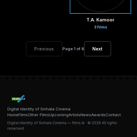
T.A. Kamoor
3 films
Previous
Page 1 of 8
Next
Digital Identity of Sinhala Cinema
Home
Films
Other Films
Upcoming
Artists
News
Awards
Contact
Digital Identity of Sinhala Cinema — films.lk · © 2026 All rights
reserved.