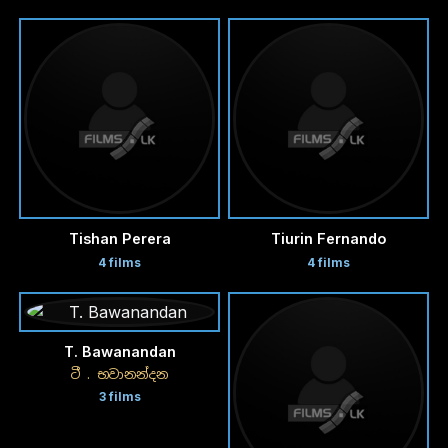
Tishan Perera
Tiurin Fernando
4 films
4 films
T. Bawanandan
ටී . භවානන්දන
3 films