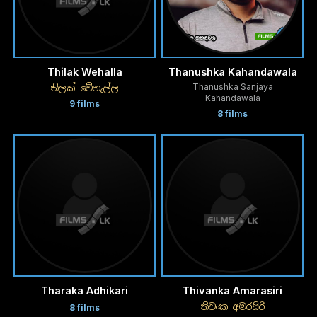
Thilak Wehalla
Thanushka Kahandawala
Thanushka Sanjaya
තිලක් වේහැල්ල
Kahandawala
9 films
8 films
Tharaka Adhikari
Thivanka Amarasiri
තිවංක අමරසිරි
8 films