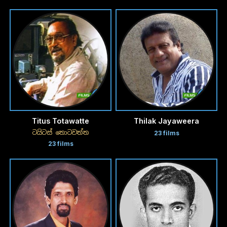
Titus Totawatte
Thilak Jayaweera
ටයිටස් තොටවත්ත
23 films
23 films