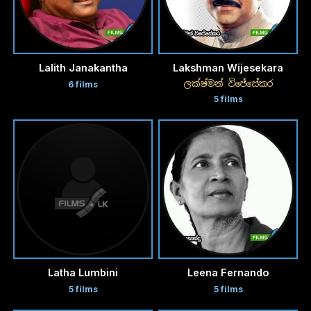
Lalith Janakantha
Lakshman Wijesekara
ලක්ෂ්මන් විජේසේකර
6 films
5 films
Latha Lumbini
Leena Fernando
5 films
5 films