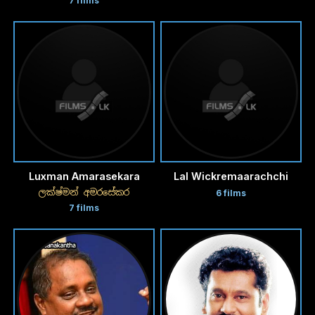
7 films
Luxman Amarasekara
Lal Wickremaarachchi
ලක්ෂ්මන් අමරසේකර
6 films
7 films