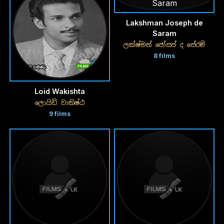
Lakshman Joseph de
Saram
ලක්ෂ්මන් ජෝසප් ද සේරම්
8 films
Loid Wakishta
ලොයිඩ් වාකිෂ්ඨ
9 films