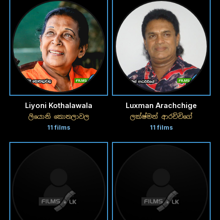
Liyoni Kothalawala
Luxman Arachchige
ලියොනි කොතලාවල
ලක්ෂ්මන් ආරච්චිගේ
11 films
11 films