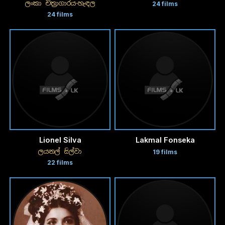
ලංකා චිත්‍රාගාරය-හැඳල
24 films
24 films
Lionel Silva
Lakmal Fonseka
ලයනල් සිල්වා
19 films
22 films