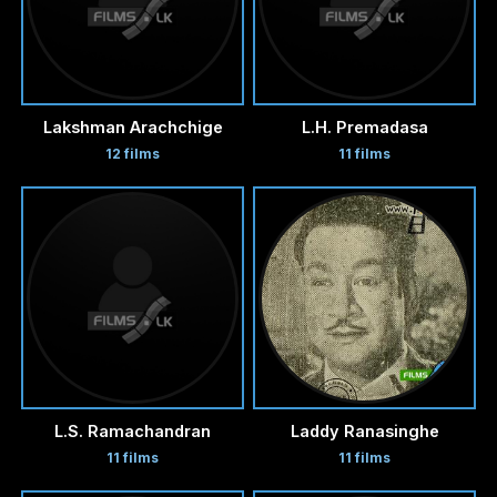
Lakshman Arachchige
L.H. Premadasa
12 films
11 films
L.S. Ramachandran
Laddy Ranasinghe
11 films
11 films