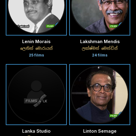
Lenin Morais
Lakshman Mendis
ලෙනින් මොරායස්
ලක්ෂ්මන් මෙන්ඩිස්
25 films
24 films
Lanka Studio
Linton Semage