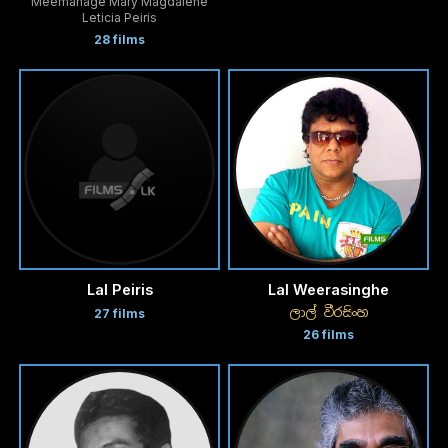
Meemanage Mary Magdalene
Leticia Peiris
28 films
Lal Peiris
Lal Weerasinghe
ලාල් වීරසිංහ
27 films
26 films