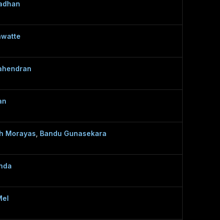
adhan
awatte
ahendran
an
h Morayas
,
Bandu Gunasekara
anda
Mel