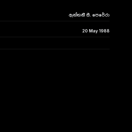
ඇන්තනී සී. පෙරේරා
20 May 1988