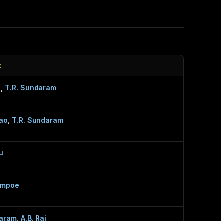
R
s
,
T.R. Sundaram
Rao
,
T.R. Sundaram
u
ampoe
daram
,
A.B. Raj