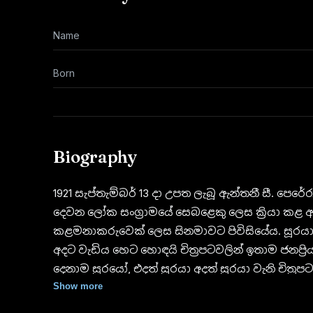
Name
Born
Biography
1921 සැප්තැම්බර් 13 දා උපත ලැබූ ඇන්තනී සී. පෙරේ
දෙවන ලෝක සංග්‍රාමයේ සෙබළෙකු ලෙස ක්‍රියා කළ 
කළමනාකරුවෙක් ලෙස සිනමාවට පිවිසියේය. සූරයා චි
අදට වැඩිය හෙට හොඳයි චිත්‍රපටවලින් ඉතාම ජනප්‍
දෙනාම සූරයෝ, එදත් සූරයා අදත් සූරයා වැනි චිත
මේ අපූර්ව රංගන ශිල්පියාගේ නම ඇසෙන විට පවා 
Show more