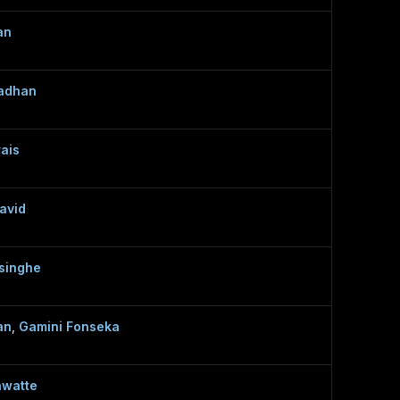
an
adhan
ais
avid
singhe
an
,
Gamini Fonseka
awatte