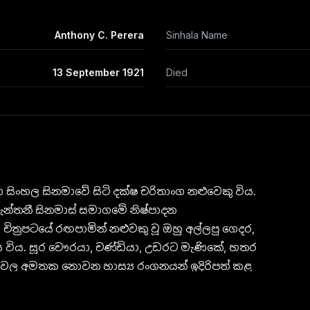
Anthony C. Perera
Sinhala Name
13 September 1921
Died
රා සිංහල සිනමාවේ සිටි දක්ෂ චරිතාංග නළුවෙකු විය.
ඇන්තනී සිනමාස් සමාගමේ නිෂ්පාදන
ත්‍රපටයේ රඟපාමින් නළුවකු වූ ඔහු අල්ලපු ගෙදර,
රිය විය. සූර චෞරයා, චණ්ඩියා, උඩරට මැණිකේ, හතර
්‍රපටවල අමතක නොවන හාස්‍ය රංගනයන් ඉදිරිපත් කළ
අදටත් මුවට සිනහවක් මතු වේ.