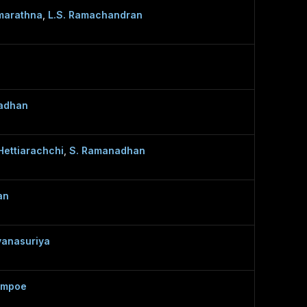
marathna
,
L.S. Ramachandran
adhan
Hettiarachchi
,
S. Ramanadhan
an
yanasuriya
ampoe