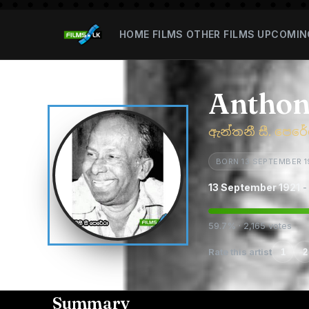
HOME
FILMS
OTHER FILMS
UPCOMIN
Anthon
ඇන්තනී සී. පෙරේ
BORN 13 SEPTEMBER 1
13 September 1921
-
59.7% · 2,165 votes
Rate this artist
1
2
Summary