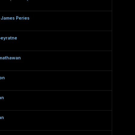
r James Peries
Abeyratne
umathawan
son
an
an