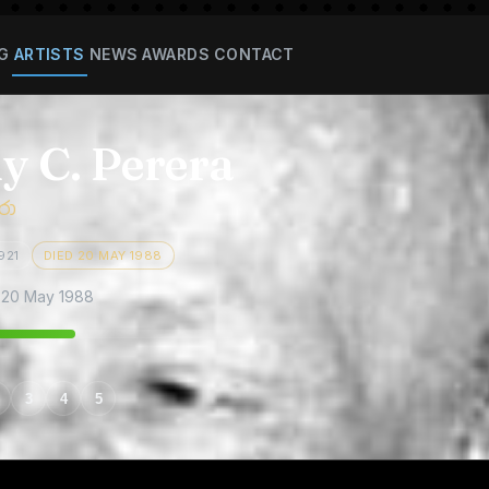
G
ARTISTS
NEWS
AWARDS
CONTACT
y C. Perera
රා
921
DIED 20 MAY 1988
 20 May 1988
3
4
5