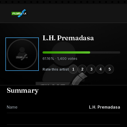
L.H. Premadasa
61.16% · 1,400 votes
Rate this artist
1
2
3
4
5
Summary
Name
L.H. Premadasa