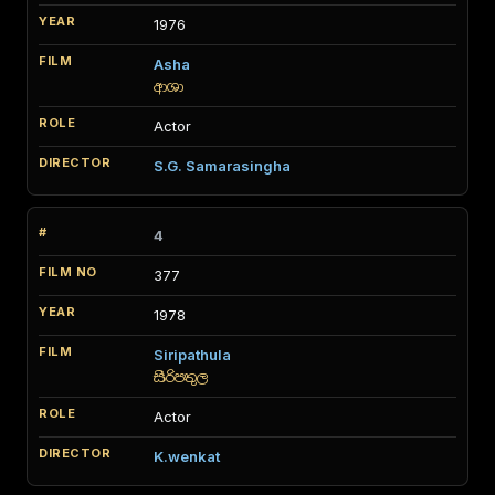
1976
Asha
ආශා
Actor
S.G. Samarasingha
4
377
1978
Siripathula
සිරිපතුල
Actor
K.wenkat