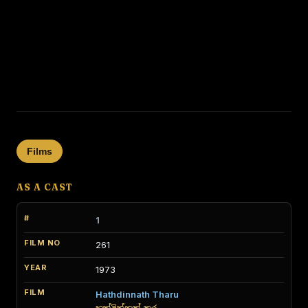
Films
AS A CAST
1
261
1973
Hathdinnath Tharu