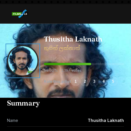
Thusitha Laknath
තුසිත් ලක්නාත්
59.02% · 2,197 votes
Rate this artist
1
2
3
4
5
Summary
Name
Thusitha Laknath