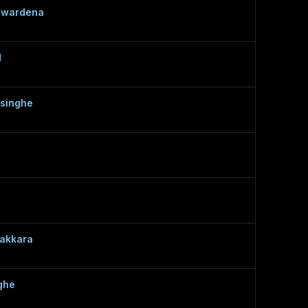
awardena
d
asinghe
hakkara
ghe