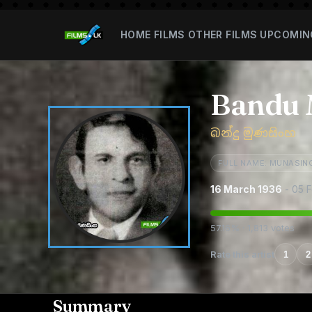
HOME
FILMS
OTHER FILMS
UPCOMIN
Bandu 
බන්දු මුණසිංහ
FULL NAME: MUNASIN
16 March 1936
- 05 
57.16% · 1,813 votes
Rate this artist
1
2
Summary