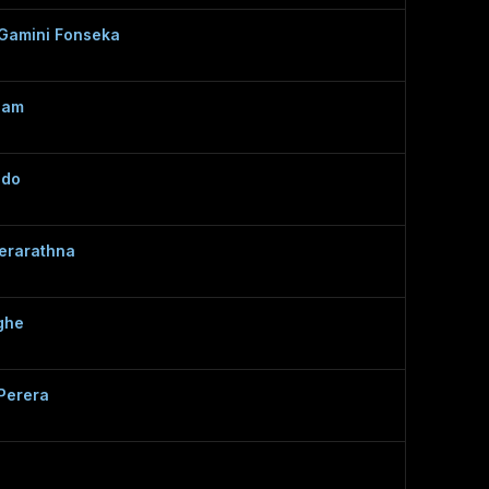
Gamini Fonseka
nam
ndo
erarathna
ghe
Perera