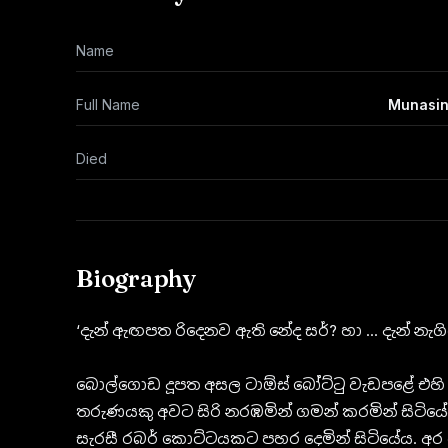
Name
Full Name
Munasin
Died
Biography
‘දැන් ඇඟපත රිදෙනව ඇති නේද සර්? හා ... දැන් නැගි
බොල්ගොඩ දූපත අසල ටාඕස් බෝ්ට්ටු වැඩපළේ එහි
තරුණයකු අවට සිරි නරඹමින් ගමන් කරමින් සිටියේ
සැරසී රබර් කොට්ටයකට පහර දෙමින් සිටියේය. අර