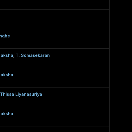
inghe
paksha
,
T. Somasekaran
paksha
Thissa Liyanasuriya
paksha