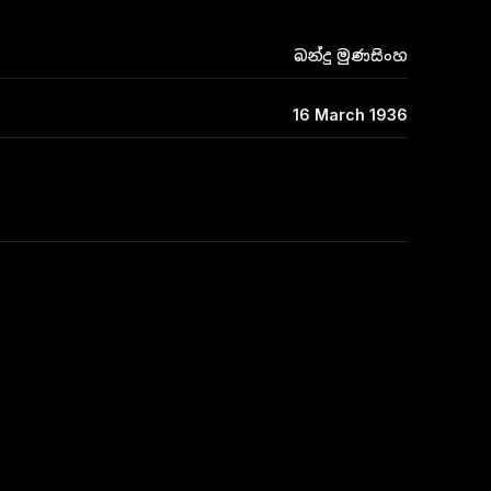
බන්දු මුණසිංහ
16 March 1936