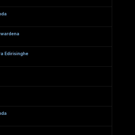
nda
awardena
a Edirisinghe
nda