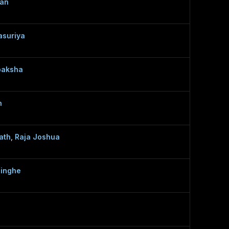
an
asuriya
paksha
n
ath
,
Raja Joshua
singhe