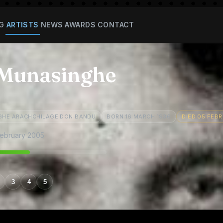
G
ARTISTS
NEWS
AWARDS
CONTACT
Munasinghe
GHE ARACHCHILAGE DON BANDU
BORN 16 MARCH 1936
DIED 05 FEB
February 2005
3
4
5