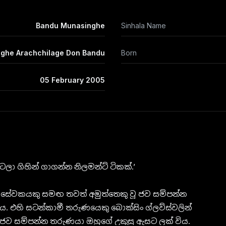
Bandu Munasinghe
Sinhala Name
ghe Arachchilage Don Bandu
Born
05 February 2005
ටලා ගිහින් ගාගන්න නිලමන්ට් ටිකක්.’
 සේවකයකු සමඟ තවත් අමුත්තෙකු වූ ජව සම්පන්න
ය. එහි සටන්කාමී තරුණයෙකු බොක්සිං ග්ලව්ස්වලින්
 ජව සම්පන්න තරුණයා ඔහුගේ උකුසු ඇසට ලක් විය.