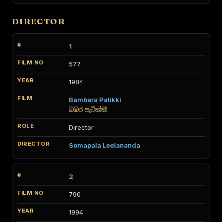
DIRECTOR
1
577
1984
Bambara Patikki
බඹර පැටික්කී
Director
Somapala Leelananda
2
790
1994