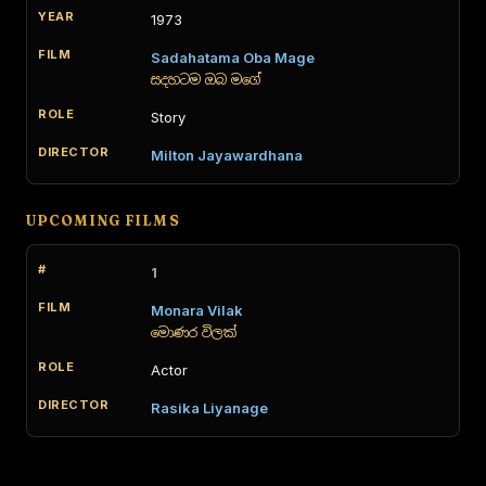
1973
Sadahatama Oba Mage
සදහටම ඔබ මගේ
Story
Milton Jayawardhana
UPCOMING FILMS
1
Monara Vilak
මොණර විලක්
Actor
Rasika Liyanage