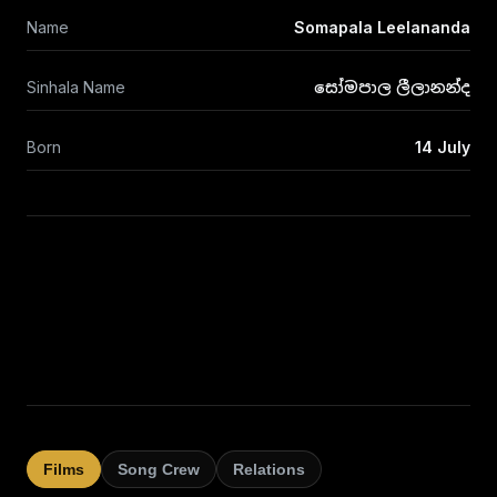
Name
Somapala Leelananda
Sinhala Name
සෝමපාල ලීලානන්ද
Born
14 July
Films
Song Crew
Relations