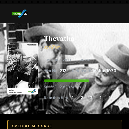
Thevatha
තෙවන
BLACK & WHITE
35MM
Film No:
213
· Released:
16 Jun 1970
58.15% · 2,638 votes
Rate this film
1
2
3
4
5
SPECIAL MESSAGE