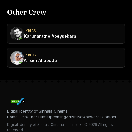
Other Crew
LYRICS
Karunaratne Abeysekara
LYRICS
Arisen Ahubudu
Digital Identity of Sinhala Cinema
Home
Films
Other Films
Upcoming
Artists
News
Awards
Contact
Digital Identity of Sinhala Cinema — films.lk · © 2026 All rights
reserved.