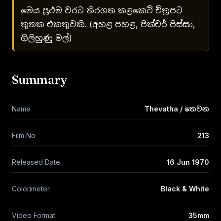
මෙය ප්‍රථම වරට තිරගත කළකෙටි චිත්‍රපට
තුනක එකතුවකි. (අහළ පහළ, පික්චර් පිස්සා,
ගිලිහුණු මල්)
Summary
Name
Thevatha / තෙවන
Film No
213
Released Date
16 Jun 1970
Colorimeter
Black & White
Video Format
35mm