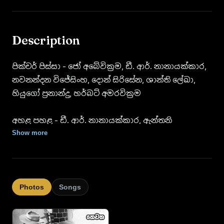
Description
පික්චර් පිස්සා - ජෝ අබේවික්‍රම, ඩී. ආර්. නානායක්කාර,
නවනන්දන විජේසිංහ, දොන් සිරිසේන, ශාන්ති ලේඛා,
හියුගෝ ප්‍රනාන්දු, හර්බට් අමරවික්‍රම
අහළ පහළ - ඩී. ආර්. නානායක්කාර, ඇන්තනි
සී.පෙරේරා, පර්ල් වාසුදේවි, ජෙසිකා වික්‍රමසිංහ, පද්මිනී
Show more
එදිරිසූරිය, නිහාල් ජයවර්ධන, ප්‍රැන්සිස් පෙරේරා, බී. ඇස්.
පෙරේරා, ගැමුණු විජේසූරිය
ගිලිහුනු මල් - අයිරාංගනී සේරසිංහ, රූබි ද මෙල්, පිටිපන
Photos
Songs
සිල්වා, ධර්මදාස කුරුප්පු, ජයන්ත කුමාර ජයමාන්න