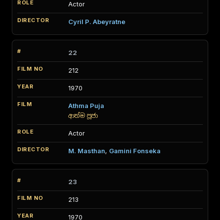
Actor
Cyril P. Abeyratne
22
212
1970
Athma Puja
ආත්ම පූජා
Actor
M. Masthan
,
Gamini Fonseka
23
213
1970