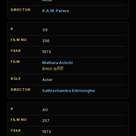
K.A.W. Perera
39
256
1973
Mathara Achchi
මාතර ආච්චි
Actor
Sathischandra Edirisinghe
40
257
1973