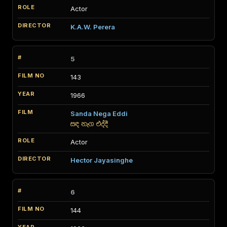
Actor
K.A.W. Perera
5
143
1966
Sanda Nega Eddi
සඳ නැග එද්දී
Actor
Hector Jayasinghe
6
144