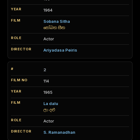
1964
Sobana Sitha
සෝබන සිත
Actor
Ariyadasa Peiris
2
114
1965
La dalu
ලා දළු
Actor
S. Ramanadhan