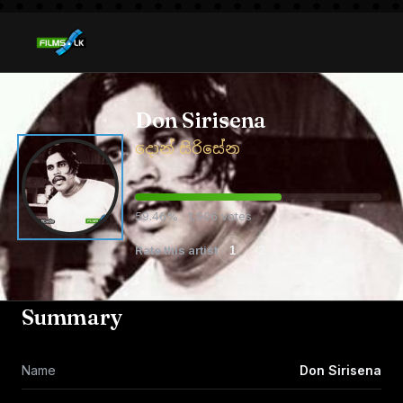
Don Sirisena
දොන් සිරිසේන
59.46% · 1,906 votes
Rate this artist
1
2
3
4
5
Summary
Name
Don Sirisena