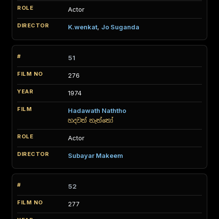
Actor
K.wenkat
,
Jo Suganda
51
276
1974
Hadawath Naththo
හදවත් නැත්තෝ
Actor
Subayar Makeem
52
277