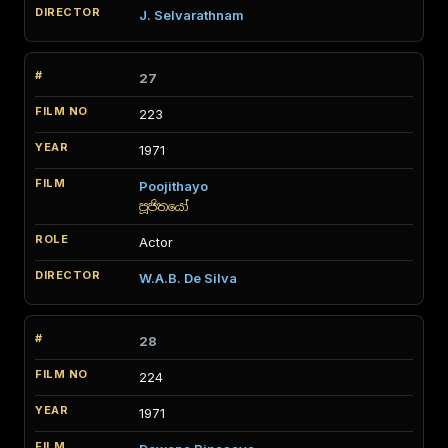
J. Selvarathnam
27
223
1971
Poojithayo
පූජිතයෝ
Actor
W.A.B. De Silva
28
224
1971