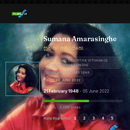
Sumana Amarasinghe
සුමනා අමරසිංහ
FULL NAME: DENIPITIYA VITHANAGE
SUMANA AMARASINGHE
BORN 21 FEBRUARY 1948
DIED 05 JUNE 2022
21 February 1948
- 05 June 2022
57.21% · 3,066 votes
Rate this artist
1
2
3
4
5