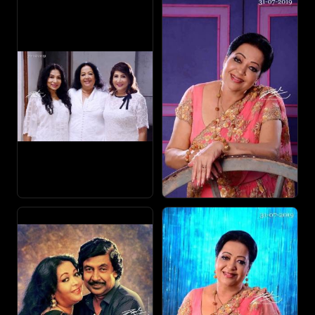
College and later to Kalubowila Buddhaghosha Maha
Vidyalaya. She has one sister and four brothers.
Amarasinghe was married to Roy de Silva, who was also a
renowned actor and director. She met de Silva during the
1969 film Hathara Peraliya. The wedding was celebrated
on 30 August 1975. The couple have two children. De
Silva died on 30 June 2018 while treated for a heart attack
at Sri Jayawardenepura General Hospital. His remains
were buried on 2 July 2018 at Borella Cemetery.
In 2014, Amarasinghe was admitted to the hospital due to
sudden illness. During her tour to India for a film, she is
known to have had a drink which contained a poison. It
has affected her liver as well as her heart. At one point her
heart even stopped. This germ has not entered her brain
and she recovered slowly. She currently works at her own