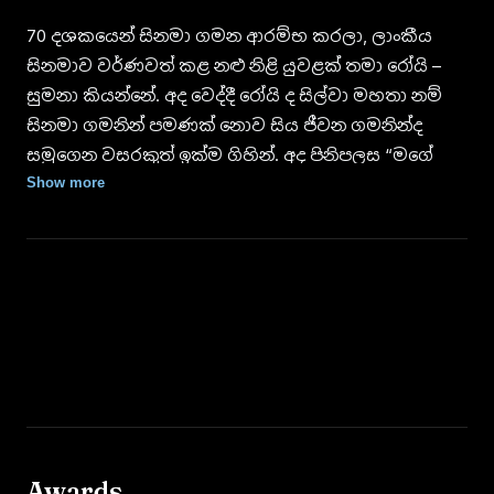
70 දශකයෙන් සිනමා ගමන ආරම්භ කරලා, ලාංකීය
සිනමාව වර්ණවත් කළ නළු නිළි යුවළක් තමා රෝයි –
සුමනා කියන්නේ. අද වෙද්දී රෝයි ද සිල්වා මහතා නම්
සිනමා ගමනින් පමණක් නොව සිය ජීවන ගමනින්ද
සමුගෙන වසරකුත් ඉක්ම ගිහින්. අද පිනිපලස “මගේ
පළමු පියවර” ගැන සිහිපත් කරන්නේ සිංහල සිනමාවට
Show more
අනුපමේය සේවාවක් කළ ප්‍රවීණ සිනමා නිළි සුමනා
අමරසිංහ.
මම මුලින්ම පාසල් ගියේ ගල්කිස්සෙ බෞද්ධ බාලිකා
විද්‍යාලයට. ඊට පස්සෙ කළුබෝවිල බුද්ධඝෝෂ මහා
විද්‍යාලයට. මගේ ගම නුවර කටුගස්තොට. ඒත් අපි
ගල්කිස්සෙ කුලී ගෙදරක පදිංචිවෙලා හිටියෙ. මගේ
තාත්තා වැඩ කළේ දේශීය ආදායම් බදු
දෙපාර්තමේන්තුවේ. අපේ පවුලේ ගෑනු දරුවො හතර
දෙනයි, පිරිමි දරුවො දෙන්නයි. මම අපේ පවුලෙ
Awards