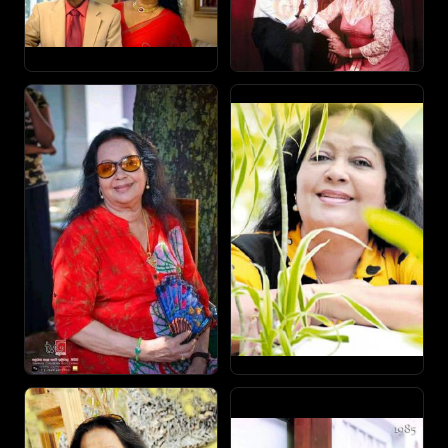
ආන්ටි මම කැමතියි දුවව චිත්‍රපටයකට ගන්න. මම
තමයි එල්. එම්. පෙරේරා කියන්නේ, අපි ‘‘හතර පෙරළිය'
කියලා චිත්‍රපටයක් කරනවා. ඒකට දුවව එක්කගෙන
එන්න කියලා. ඉතින් අම්මා මාව එක්ක ගියා. එතැනදී
මාව තෝරාගත්තා එල්.එම්. පෙරේරාගේ බිරිඳ විදියට.
‘‘හතර පෙරළිය' ගීතමය චිත්‍රපටයක්. හතර පෙරළියෙන්
පෙරළියක් වුණා කියන්නේ මගේ සහකාරයා රෝයි ද
සිල්වා හමු වුණා.
මම හරි ආසයි 'ගෙදර බුදුන් අම්මා', චිත්‍රපටයේ චරිතයට.
ඒක ආදර්ශමත් කතාවක්. අම්මා කැමති නෑ පුතාව
කොළඹට ඇරලා උගන්වන්න, ඒත් තාත්තා කැමතියි.
කොළඹට ඇරලා උගන්නලා හොඳ ක්‍රිකට් ක්‍රීඩකයෙක්
වෙලා ජනප්‍රිය වෙනවට. අන්තිමට එයා මත්ද්‍රව්‍යවලට
ඇබ්බැහි වෙනවා. ඒ නිසා අම්මා දුක් විඳිනවා. ඒ
චරිතයට මම හරි ආසයි. ඒ වගේම සුදු පිරුවට, කඩවුණු