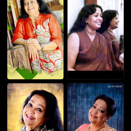
පොරොන්දුව චිත්‍රපටයේ රුක්මණී දේවි කළ චරිතය මට
කරන්න ලැබුණා. ඒක මට ලැබුණු ලොකුම සම්මානයක්
කියලා මං හිතනවා. ඒක රෝයි අධ්‍යක්ෂණය කළ
චිත්‍රපටයක්.
ඇගයීම් නම් මගේ ප්‍රේක්ෂකයන්ගෙන් ඕනෑ තරම්
තියෙනවා. සුදු පිරුවට චිත්‍රපටයට සම්මානයක් ඔන්න
මෙන්න තියෙද්දී මට ලැබුණේ නැහැ. ඒ ගැන හරි
කනගාටුයි. ඒකට මට ලැබුණේ කුසලතා සම්මානයක්
විතරයි. පසුව නම් මට සම්මාන කීපයක්ම ලැබුණා. ඒ
එක්කම මේ පසුගියදා පැවති සුමති සම්මාන උළෙලේදීත්
මට ජීවිතේ එක් වරක් පිදෙන යාවජීව සම්මානය
ලැබුණා.
මම කලාවට අමතරව රූපලාවණ්‍ය ක්ෂේත්‍රයේ
නියැළුණා. 1980 රූපලාවණ්‍ය ගැන මම ඉගෙන ගත්තා.
මම ඒ ගැන අධ්‍යාපනයක් ලැබුවේ ඉන්දියාව,