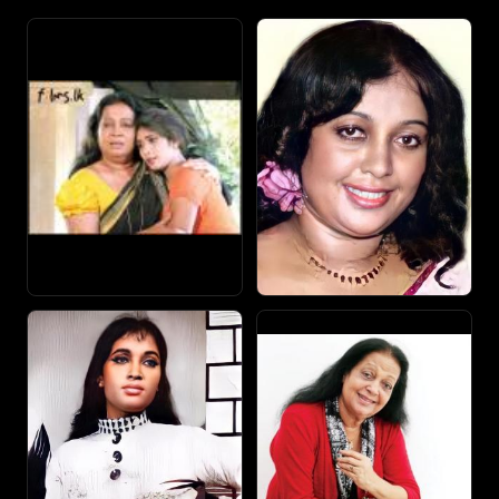
තුන්දෙනාටත් තේරුණා. පස්සේ විනිශ්චයට ආපු අය මාව
චිත්‍රපටවලට තෝරා ගත්තා.
මට සිනමා ක්ෂේත්‍රය තෝරා ගන්න ඕනේ කියලා කිසිම
අදහසක් තිබුණේ නැහැ. මම ආස කළේ හෙදියක් වෙන්න,
නැතිනම් ගුවන් සේවිකාවක් වෙන්නයි. ගොඩක් දෙනෙක්
කිව්වා ඔයාගේ උස නිසා ගුවන් සේවිකාවක් වෙන්න
පුළුවන් කියලා.
ඉතින් එදා ලස්සන මූණ තරගෙ විනිශ්චය මණ්ඩලේ හිටපු
රූබි ද මෙල්ගෙන් චිත්‍රපටයක රඟපාන්න ඇරයුම් ආවා.
මම නම් එක පාරින්ම කැමති වුණා ඒත් අපේ තාත්තා
පොඩ්ඩක්වත් කැමති වුණේ නෑ මම රඟපානවට. රූබි ද
මෙල් ගෙදරටම ඇවිල්ලා කිව්වා, මමයි මේක
නිෂ්පාදනය කරන්නේ දුවව එවන්න කියලා. ඔය අතර
කාලේ මට දෙයියන්ගේ අසනීප හැදුණා. මම ඉතින්
ලෙඩේටයි රඟපාන්න යන්න බැරි වෙන එකටයි දෙකටම