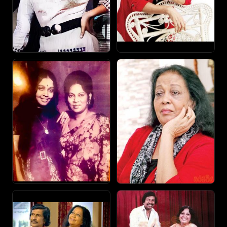
ඉකි ගසා අඬන්න ගත්තා. ඒක බලන් ඉන්න බැරිම තැන
තාත්තා කිව්වා පළවැනි චිත්‍රපටියෙ විතරක් රඟපාන්න
යන්න දෙන්නම් එතැනින් එහාට නම් අහන්න එන්න එපා
කියලා.
ඊට පස්සේ තමා මම පිපෙන කුමුදු චිත්‍රපටියෙ රඟපාන්න
ගියේ. ඒ චිත්‍රපටියේ රුක්මණී දේවිත් හිටියා. මං ඉතින්
බොහොම ආසාවෙන් රඟපෑම්වලට අම්මා එක්ක ගියා.
ඊට පස්සෙ මට දිගටම චිත්‍රපටි කිහිපයක් ලැබුණා. මම ඒ
හැම එකකටම ගියේ රුබී ඇන්ටිගෙ චිත්‍රපටියට යනවා
කියලා. ඒවා තමා රෑන ගිරව්, දහසක් සිතුවිලි, බිනරමලී,
සමනල කුමරියෝ, ඔය අතරේ මට ලැබෙන හයවැනි
චිත්‍රපටිය තමයි හතර පෙරළිය. හතර පෙරළියත්
අහම්බයක් වගේ, ඒක වෙන්නේ මෙහෙමයි. දවසක්
මමයි අම්මයි පන්සලට යනකොට අපි ඉන්න තැන කාර්
එකක් නැවැත්තුවා. එතකොට අපි දැනගෙන හිටියේ නැහැ
ඒ එල්.එම්. පෙරේරා මහතා කියලා. අපේ අම්මට කිව්වා