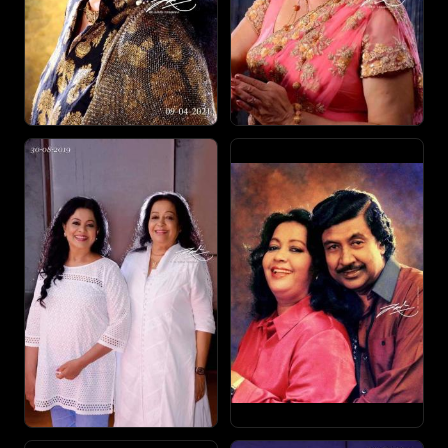
සිංගප්පූරුව, කැනඩාව වගේ රටවලින්.
මම ඇත්තටම සතුටු වෙනවා. මම රෝයිගේ චිත්‍රපටවල
තමයි වැඩියෙන්ම රඟපෑවේ. ප්‍රේක්ෂකයෝ නම් අහනවා
ඇයි දැන් රඟපාන්නේ නැත්තේ කියලා. මට හොඳ
ගැළපෙන චරිතයක් ලැබුණාම රඟපාන්න
බලාපොරොත්තුවෙන් ඉන්නවා.
අනුෂා රණසිංහ
Sumana was born on 21 February 1948 in Katugastota,
Kandy, Sri Lanka as the second child in a family with six
siblings. Hi father worked in the Inland Revenue
Department. Since her family could not stay in Kandy, they
came to Colombo and stayed in a rented house in Mt.
Lavinia. She first went to the Mount Lavinia Buddhist Girls'