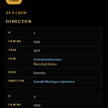
Films
AS A CREW
DIRECTOR
1
1128
2011
Sinhawalokanaya
සිංහාවලෝකනය
Director
Suneth Malinga Lokuhewa
2
1200