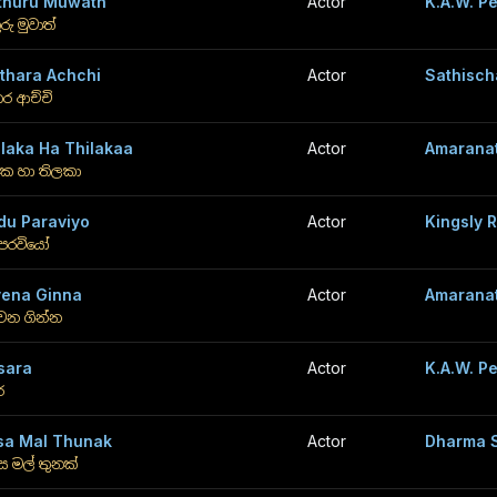
thuru Muwath
Actor
K.A.W. P
රු මුවාත්
thara Achchi
Actor
Sathisch
ර ආච්චි
ilaka Ha Thilakaa
Actor
Amaranat
ක හා තිලකා
du Paraviyo
Actor
Kingsly 
ු පරවියෝ
vena Ginna
Actor
Amaranat
ෙන ගින්න
sara
Actor
K.A.W. P
ර
sa Mal Thunak
Actor
Dharma S
 මල් තුනක්