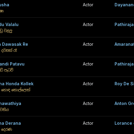
usha
Actor
Dayanan
ෂා
du Valalu
Actor
Pathiraj
ු වළලු
a Dawasak Re
Actor
Amaranat
දවසක් රෑ
andi Patavu
Actor
Pathiraj
ඩි පැටව්
tha Honda Kollek
Actor
Roy De S
ත හොඳ කොල්ලෙක්
thawathiya
Actor
Anton Gr
වතිය
na Derana
Actor
Lorance 
 දෙරණ