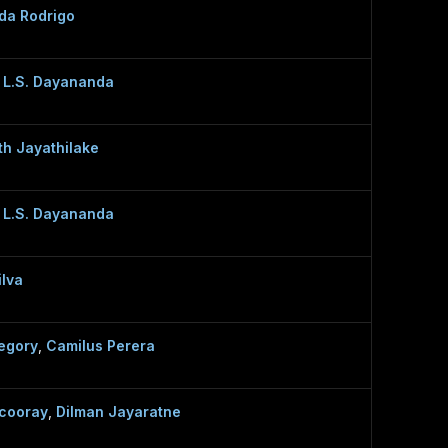
da Rodrigo
a L.S. Dayananda
h Jayathilake
a L.S. Dayananda
ilva
egory
,
Camilus Perera
cooray
,
Dilman Jayaratne