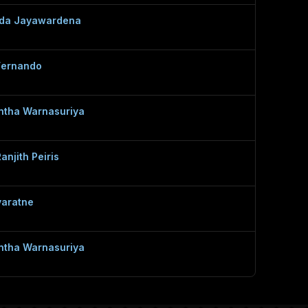
da Jayawardena
 Fernando
ntha Warnasuriya
anjith Peiris
yaratne
ntha Warnasuriya