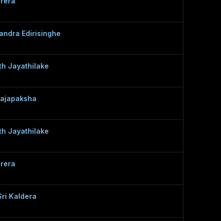
erera
andra Edirisinghe
h Jayathilake
Rajapaksha
h Jayathilake
erera
ri Kaldera