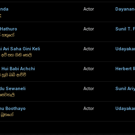
inda
Actor
Dayanan
ඳ
 Hathuro
Actor
Sunil T.
 හතුරෝ
i Avi Saha Gini Keli
Actor
Udayaka
ි අවි සහ ගිනි කෙලි
 Hui Babi Achchi
Actor
Herbert R
ි හූයි බබි ආච්චි
du Sewaneli
Actor
Sunil Ari
ු සෙවනැලි
hu Boothayo
Actor
Udayaka
ු බූතයෝ