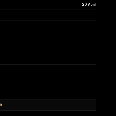
20 April
R