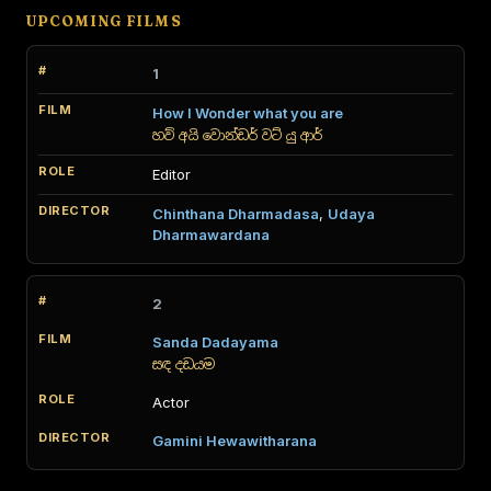
UPCOMING FILMS
1
How I Wonder what you are
හව් අයි වොන්ඩර් වට් යු ආර්
Editor
Chinthana Dharmadasa
,
Udaya
Dharmawardana
2
Sanda Dadayama
සඳ දඩයම
Actor
Gamini Hewawitharana