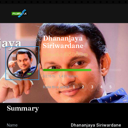
Dhananjaya
Siriwardane
ධනංජය සිරිවර්ධන
62.15% · 1,431 votes
Rate this artist
1
2
3
4
5
Summary
Name
Dhananjaya Siriwardane