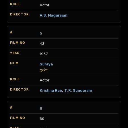
Actor
A.S. Nagarajan
5
43
1957
Suraya
සූරයා
Actor
Krishna Rao
,
T.R. Sundaram
6
60