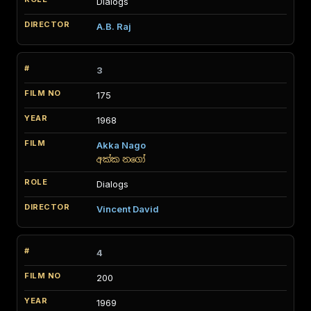
Dialogs
A.B. Raj
3
175
1968
Akka Nago
අක්ක නගෝ
Dialogs
Vincent David
4
200
1969