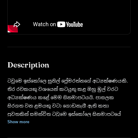
Description
ටවුමෙ ඉස්කෝලෙ සුනිල් ප්‍රේමරත්නගේ අධ්‍යක්ෂණයකි.
තිර රචකයකු වශයෙන් කටයුතු කළ ඔහු මුල් වරට
අධ්‍යක්ෂණය කළේ මෙම සිනමාපටයයි. පාසලක
සිරගත වන ළමයකු වටා ගොඩනැගී ඇති කතා
පුවතකින් සමන්විත ටවුමෙ ඉස්කෝලෙ සිනමාපටයේ
බිමල් ජයකොඩි, තාරුකා වන්නිආරච්චි, කුමාර
Show more
තිරිමාදුර, රොෂාන් පිළපිටිය, සුසිලා කෝට්ටගේ,