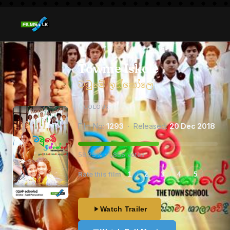
Towme Iskole
ටවුමේ ඉස්කෝලෙ
COLOUR
Film No:
1293
· Released:
20 Dec 2018
58.25% · 1,855 votes
Rate this film
1
2
3
4
5
Watch Trailer