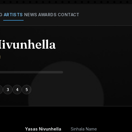
G
ARTISTS
NEWS
AWARDS
CONTACT
Nivunhella
ල
3
4
5
Yasas Nivunhella
Sinhala Name