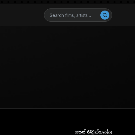
යසස් නිවුන්හැල්ල