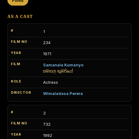
Films
AS A CAST
1
234
1971
Samanala Kumariyo
සමනල කුමරියෝ
Actress
Wimaladasa Perera
2
732
1992