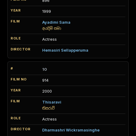
896
1999
Ayadimi Sama
අයදිමි සමා
Actress
Hemasiri Sellapperuma
10
914
2000
Thisaravi
තිසරාවි
Actress
Dharmashri Wickramasinghe