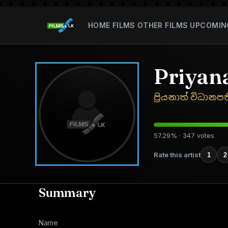
HOME
FILMS
OTHER FILMS
UPCOMIN
Priyan
ප්‍රියනාත් විධාන
57.29% · 347 votes
Rate this artist
1
2
Summary
Name