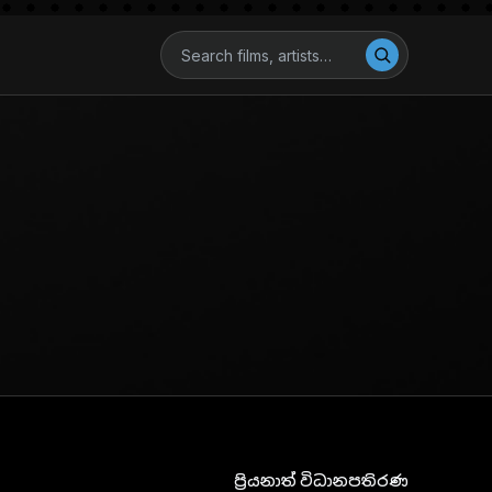
ප්‍රියනාත් විධානපතිරණ