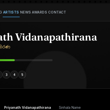
G
ARTISTS
NEWS
AWARDS
CONTACT
ath Vidanapathirana
පතිරණ
3
4
5
Priyanath Vidanapathirana
Sinhala Name