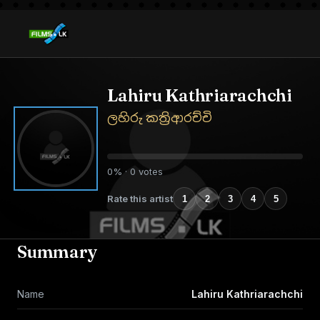
Lahiru Kathriarachchi
ලහිරු කත්‍රිආරච්චි
0% · 0 votes
Rate this artist
1
2
3
4
5
Summary
Name
Lahiru Kathriarachchi