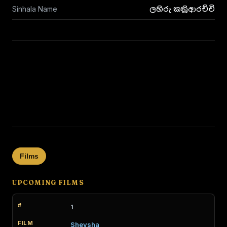
Sinhala Name
ලහිරු කත්‍රිආරච්චි
Films
UPCOMING FILMS
1
Sheysha