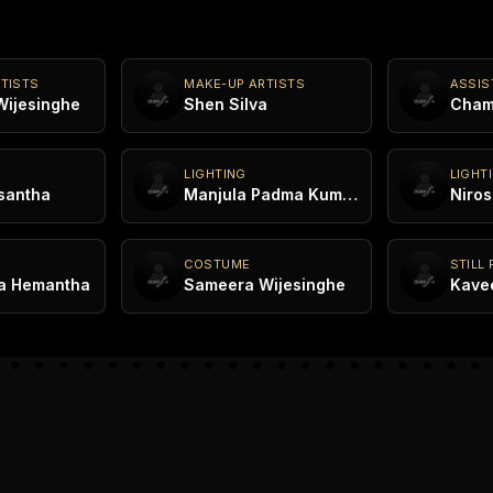
TISTS
MAKE-UP ARTISTS
ASSIS
ijesinghe
Shen Silva
Cham
LIGHTING
LIGHT
santha
Manjula Padma Kumara
Niros
COSTUME
STILL
a Hemantha
Sameera Wijesinghe
Kave