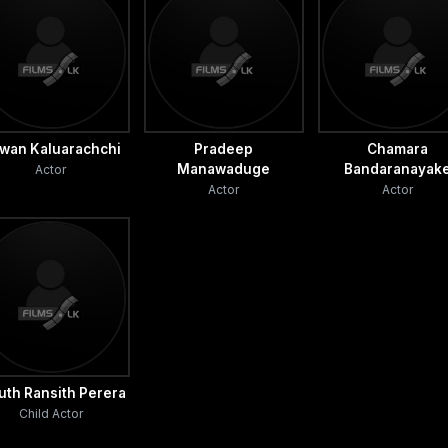
wan Kaluarachchi
Pradeep
Chamara
Manawaduge
Bandaranayak
Actor
Actor
Actor
uth Ransith Perera
Child Actor