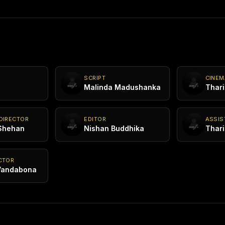
SCRIPT
CINE
Malinda Madushanka
DIRECTOR
EDITOR
ASSIS
Shehan
Nishan Buddhika
CTOR
Vandabona