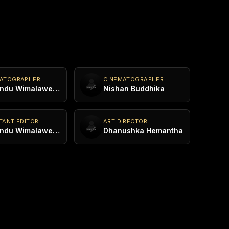
MATOGRAPHER
CINEMATOGRAPHER
Tharindu Wimalaweera
Nishan Buddhika
TANT EDITOR
ART DIRECTOR
Tharindu Wimalaweera
Dhanushka Hemantha