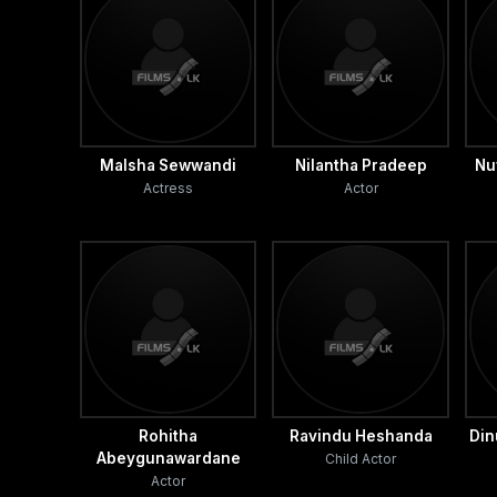
ඇන්ටන් ජේ.ප්‍රනාන්දු
Malsha Sewwandi
Nilantha Pradeep
Nu
Actress
Actor
Rohitha
Ravindu Heshanda
Din
Abeygunawardane
Child Actor
Actor