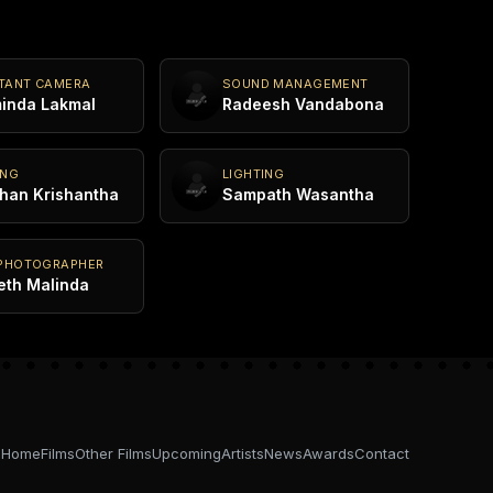
TANT CAMERA
SOUND MANAGEMENT
inda Lakmal
Radeesh Vandabona
ING
LIGHTING
han Krishantha
Sampath Wasantha
 PHOTOGRAPHER
eth Malinda
Home
Films
Other Films
Upcoming
Artists
News
Awards
Contact