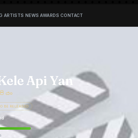
G
ARTISTS
NEWS
AWARDS
CONTACT
Kele Api Yan
ි යං
TO BE RELEASED
ed
s