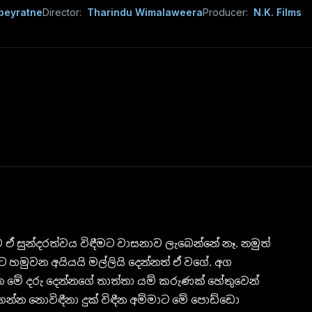
beyratne
Director:
Tharindu Wimalaweera
Producer:
N.K. Films
ඒ සුන්දරත්වය විඳීමට වාසනාව ලැබෙන්නේ නෑ. නමුත්
හමුවන අයියයි මල්ලියි දෙන්නත් ඒ වගේ. අග
න මේ දරු දෙන්නගේ තාත්තා යම් කරුණක් හේතුවෙන්
ගන්න නොවිඳීනා දුක් විඳීන අම්මාට මේ පොඩ්ඩො