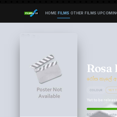
HOME
FILMS
OTHER FILMS
UPCOMIN
Rosa 
රෝස කැලේ අප
COLOUR
YET 
Yet to be releas
60.06% · 639 vote