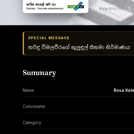
Rate this film
1
SPECIAL MESSAGE
තරිඳු විමලවීරගේ කුලුඳුල් සිනමා නිර්මාණය
Summary
Name
Rosa Kel
Colorimeter
Category