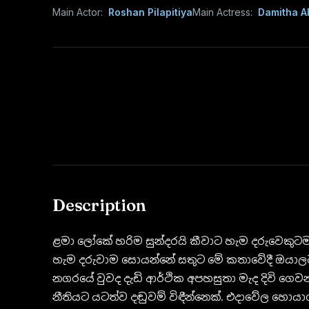
Main Actor:
Roshan Pilapitiya
Main Actress:
Damitha A
Description
ළමා ලෝකේ හරිම සුන්දරයි කීවාට හැම දරුවෙකුටම 
හැම දරුවාම සොයන්නේ සතුට මේ කතාවේදී ඔයාලට 
නගරයේ වුවද දැඩි ආර්ථික අපහසුතා මැද දිවි ගෙව
නීතියට යටත්ව දඬුවම් විඳීන්නෙක්. එදාවේල හොයා