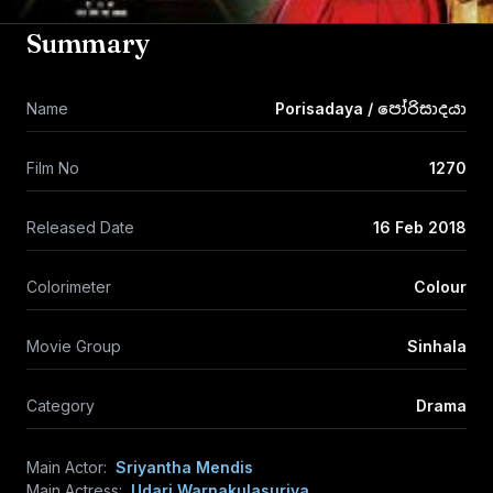
Summary
Name
Porisadaya / පෝරිසාදයා
Film No
1270
Released Date
16 Feb 2018
Colorimeter
Colour
Movie Group
Sinhala
Category
Drama
Main Actor:
Sriyantha Mendis
Main Actress:
Udari Warnakulasuriya