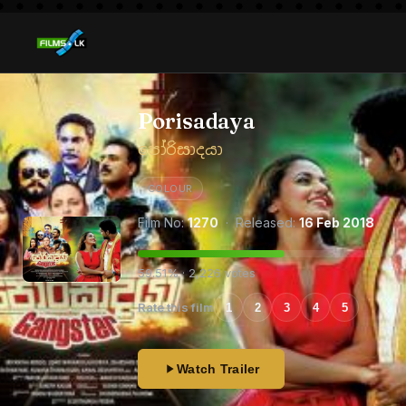
Porisadaya
පෝරිසාදයා
COLOUR
Film No:
1270
· Released:
16 Feb 2018
59.51% · 2,226 votes
Rate this film
1
2
3
4
5
Watch Trailer