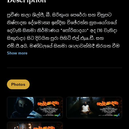
ප්‍රවීණ කලා ශිල්පී, බී. සිරිතුංග පෙරේරා සහ චිත්‍රපට
නිෂ්පාදක දේශමාන්‍ය ඉන්දික විඡේරත්න සුසංයෝගයේ
දෙවැනි සිනමා නිර්මාණය "පෝරිසාදයා" අද (16 වැනිදා
සිකුරාදා) සිට දිවයින පුරා පිහිටි එල්.එµa.ඩී. සහ
එම්.පී.අයි. මණ්‌ඩලයේ සිනමා ශාලාවන්හිදී තිරගත වීම
ආරම්භ කෙරේ.
Show more
සිනමා ප්‍රේක්‍ෂකයාට කාවදින අයුරින් නිමවී ඇති ප්‍රබල
කතා වස්‌තුවක්‌ රැගත් ක්‍රියාදාමයන් ගෙන්ද පිරුණු
"පෝරිසාදයා" චිත්‍රපටය වර්තමාන සිනමාවට ප්‍රබල
Photos
අභියෝගයක්‌ ගෙන එනු ඇති බව තම විශ්වාසය යෑයි
අධ්‍යක්‍ෂ බී. සිරිතුංග පෙරේරා 'දිවයින සිනමා කලා'
වෙතට පැවසීය.
උදාරි වර්ණකුලසුරිය, ශ්‍රියන්ත මෙන්ඩිස්‌, දර්ශන