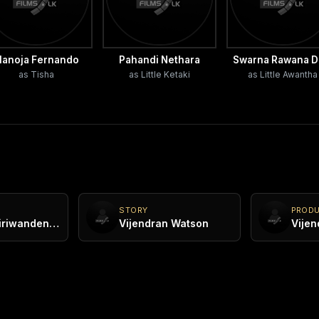
anoja Fernando
Pahandi Nethara
Swarna Rawana D
as Tisha
as Little Ketaki
as Little Awantha
STORY
PROD
Vinosha Kiriwandeniya
Vijendran Watson
Vijen