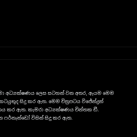
සිනමා අධ්‍යක්ෂණය ලෙස සටහන් වන අතර, ඇයම මෙම
ටයුතුද සිදු කර ඇත. මෙම චිත්‍රපටය විජේන්ද්‍රන්
නය කර ඇත. කැමරා අධ්‍යක්ෂණය චින්තක ඩී.
 ෆර්නැන්ඩෝ විසින් සිදු කර ඇත.
පක්ෂ කටයුතු කර ඇති අතර, දෙවන සහාය අධ්‍යක්ෂකවරු