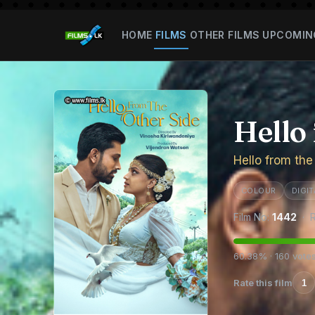
HOME
FILMS
OTHER FILMS
UPCOMIN
Hello
Hello from the
COLOUR
DIGIT
Film No:
1442
· R
60.38% · 160 vote
Rate this film
1