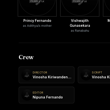
Princy Fernando
Vishwajith
M
Gunasekara
as Adithya/s mother
as Ranabahu
Crew
DIRECTOR
SCRIPT
Vinosha Kiriwandeniya
EDITOR
Nipuna Fernando