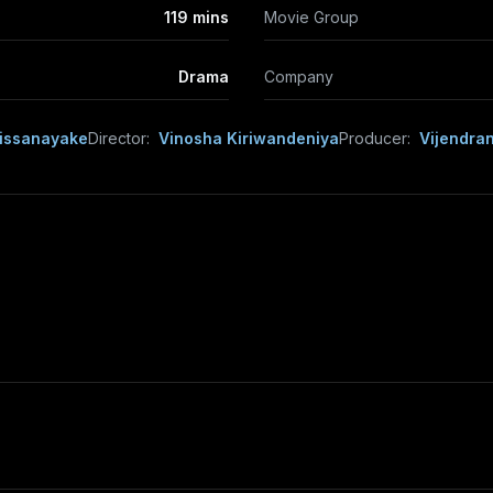
119 mins
Movie Group
Drama
Company
Dissanayake
Director:
Vinosha Kiriwandeniya
Producer:
Vijendra