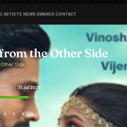
G
ARTISTS
NEWS
AWARDS
CONTACT
 from the Other Side
 Other Side
AL
eleased:
31 Jul 2025
s
2
3
4
5