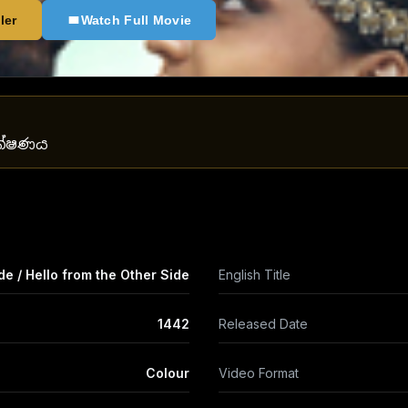
ler
Watch Full Movie
යක්ෂණය
de / Hello from the Other Side
English Title
1442
Released Date
Colour
Video Format