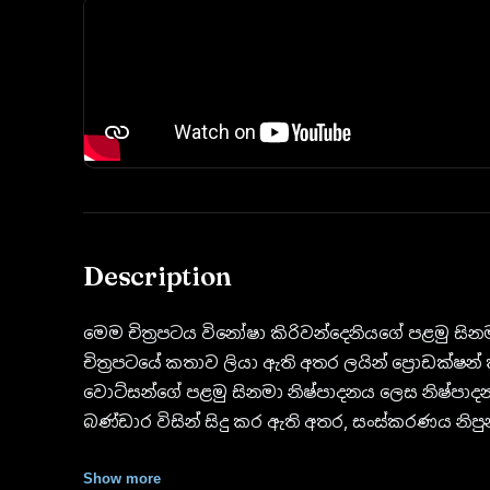
Description
මෙම චිත්‍රපටය විනෝෂා කිරිවන්දෙනියගේ පළමු 
චිත්‍රපටයේ කතාව ලියා ඇති අතර ලයින් ප්‍රොඩක්ෂන් ක
වොට්සන්ගේ පළමු සිනමා නිෂ්පාදනය ලෙස නිෂ්පාද
බණ්ඩාර විසින් සිදු කර ඇති අතර, සංස්කරණය නිපුන
පළමු සහාය අධ්‍යක්ෂවරයා ලෙස ප්‍රදීප් කේ. රාජ
Show more