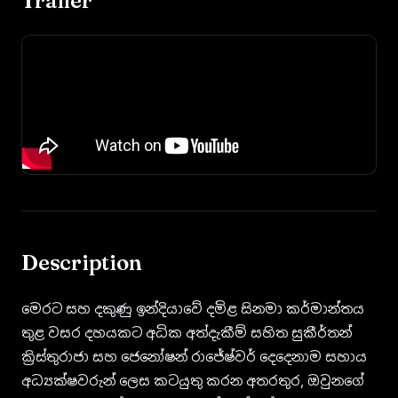
Trailer
Description
මෙරට සහ දකුණු ඉන්දියාවේ දමිළ සිනමා කර්මාන්තය
තුළ වසර දහයකට අධික අත්දැකීම් සහිත සුකීර්තන්
ක්‍රිස්තුරාජා සහ ජෙනෝෂන් රාජේෂ්වර් දෙදෙනාම සහාය
අධ්‍යක්ෂවරුන් ලෙස කටයුතු කරන අතරතුර, ඔවුනගේ