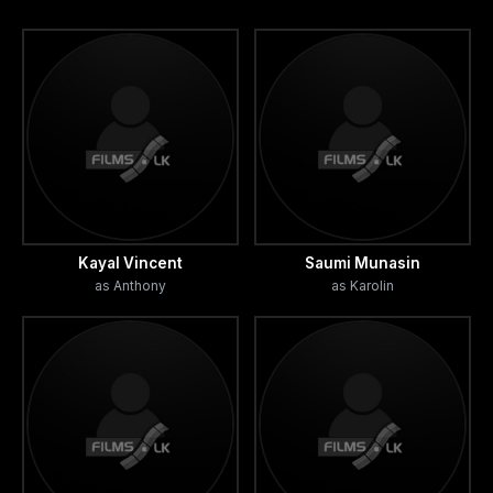
නාලිනී මවක් වන්නේ විවාහ වී වසර දහයකට පසුව,
දෙවියන්ට කන්නලව් කිරීමේ ප්‍රතිඵලයක් ලෙසින් බව
ඔවුනගේ විස්වාසයයි. ධීවර ප්‍රජාවට ඔවුන්ගේම
රිද්මයක් ඇත. මත්පැන්, රණ්ඩු දබරවීම් ඔවුනගේ
ජීවිතයන්හි කොටසක්ව පවතී. ඇන්තනි පන්නයට
යන්නේ ඔහුගේම කුඩා ඔරුවෙනි. ඔහු බිරිඳ හා දරුවා
වෙත දක්වන්නේ අසීමිත සෙනෙහසකි . 25 හැවිරිදි
තරුණයකු වන අශෝක් විශාල බෝට්ටුවකින් ධීවර
වෘත්තීයේ නිරත වන්නෙකි. ඔහු වැඩිහිටි ධීවරයන් හට
Kayal Vincent
Saumi Munasin
as Anthony
as Karolin
කිසිසේත් ගරු නොකරයි. බාස්කරන් නැමති ධනවත්
ව්‍යාපාරිකයාගේ දියණියක වන කැරොලින් සමග
අශෝක් ආදරයෙන් බැඳෙයි. මුහුදේ දී සිදුවන එක්
අවාසනාවන්ත සිදුවීමකින් පසුව අශෝක් ඇන්තනි දෙස
ගෞරවාන්විතව බැලීමට යොමු වෙයි. පසුව ඔවුන්
මිතුරන් බවට පත්වීමෙන් අනතුරුව, අනපේක්ෂිත සිදුවීම්
රැසක ආරම්භය සමඟින්, ඇන්තනි පවුල් ජීවිතය පවා