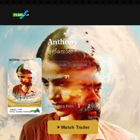
Anthony
අන්තෝනි
COLOUR
DIGITAL
Film No:
31
· Released:
13 Mar 2026
0% · 0 votes
Rate this film
1
2
3
4
5
Watch Trailer